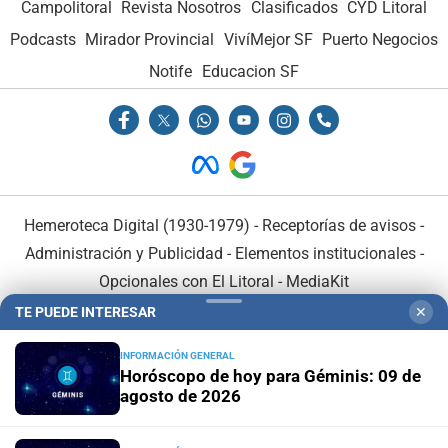
Campolitoral
Revista Nosotros
Clasificados
CYD Litoral
Podcasts
Mirador Provincial
VivíMejor SF
Puerto Negocios
Notife
Educacion SF
Hemeroteca Digital (1930-1979)
-
Receptorías de avisos
-
Administración y Publicidad
-
Elementos institucionales
-
Opcionales con El Litoral
-
MediaKit
TE PUEDE INTERESAR
✕
El Litoral es miembro de:
INFORMACIÓN GENERAL
Horóscopo de hoy para Géminis: 09 de
agosto de 2026