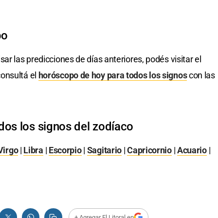
po
isar las predicciones de días anteriores, podés visitar el
onsultá el
horóscopo de hoy para todos los signos
con las
dos los signos del zodíaco
Virgo
|
Libra
|
Escorpio
|
Sagitario
|
Capricornio
|
Acuario
|
+ Agregar El Litoral en