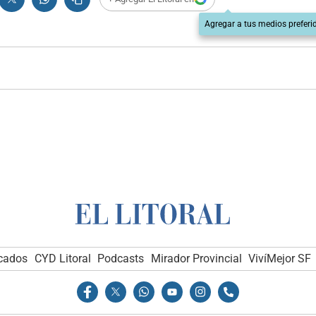
Agregar a tus medios preferi
icados
CYD Litoral
Podcasts
Mirador Provincial
VivíMejor SF