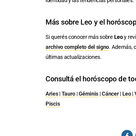
identidad y las tendencias personales.
Más sobre Leo y el horósco
Si querés conocer más sobre
Leo
y rev
archivo completo del signo
. Además, c
últimas actualizaciones.
Consultá el horóscopo de to
Aries
|
Tauro
|
Géminis
|
Cáncer
|
Leo
|
Piscis