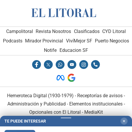
Campolitoral
Revista Nosotros
Clasificados
CYD Litoral
Podcasts
Mirador Provincial
VivíMejor SF
Puerto Negocios
Notife
Educacion SF
Hemeroteca Digital (1930-1979)
-
Receptorías de avisos
-
Administración y Publicidad
-
Elementos institucionales
-
Opcionales con El Litoral
-
MediaKit
TE PUEDE INTERESAR
✕
El Litoral es miembro de: