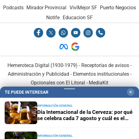
Podcasts
Mirador Provincial
VivíMejor SF
Puerto Negocios
Notife
Educacion SF
Hemeroteca Digital (1930-1979)
-
Receptorías de avisos
-
Administración y Publicidad
-
Elementos institucionales
-
Opcionales con El Litoral
-
MediaKit
TE PUEDE INTERESAR
✕
El Litoral es miembro de:
INFORMACIÓN GENERAL
Día Internacional de la Cerveza: por qué
se celebra cada 7 agosto y cuál es el
curioso origen de la festividad
INFORMACIÓN GENERAL