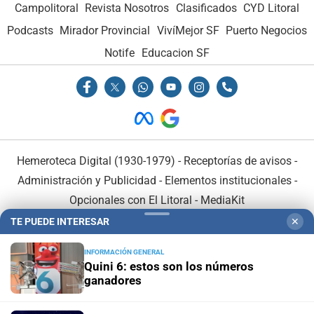
Campolitoral
Revista Nosotros
Clasificados
CYD Litoral
Podcasts
Mirador Provincial
VivíMejor SF
Puerto Negocios
Notife
Educacion SF
Hemeroteca Digital (1930-1979)
-
Receptorías de avisos
-
Administración y Publicidad
-
Elementos institucionales
-
Opcionales con El Litoral
-
MediaKit
TE PUEDE INTERESAR
✕
El Litoral es miembro de:
INFORMACIÓN GENERAL
Quini 6: estos son los números
ganadores