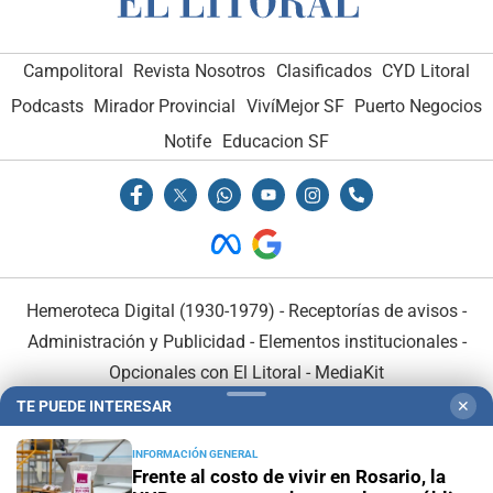
Campolitoral
Revista Nosotros
Clasificados
CYD Litoral
Podcasts
Mirador Provincial
VivíMejor SF
Puerto Negocios
Notife
Educacion SF
Hemeroteca Digital (1930-1979)
-
Receptorías de avisos
-
Administración y Publicidad
-
Elementos institucionales
-
Opcionales con El Litoral
-
MediaKit
TE PUEDE INTERESAR
✕
El Litoral es miembro de:
INFORMACIÓN GENERAL
Frente al costo de vivir en Rosario, la