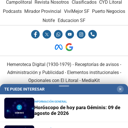
Campolitoral
Revista Nosotros
Clasificados
CYD Litoral
Podcasts
Mirador Provincial
VivíMejor SF
Puerto Negocios
Notife
Educacion SF
Hemeroteca Digital (1930-1979)
-
Receptorías de avisos
-
Administración y Publicidad
-
Elementos institucionales
-
Opcionales con El Litoral
-
MediaKit
TE PUEDE INTERESAR
✕
El Litoral es miembro de:
INFORMACIÓN GENERAL
Horóscopo de hoy para Géminis: 09 de
agosto de 2026