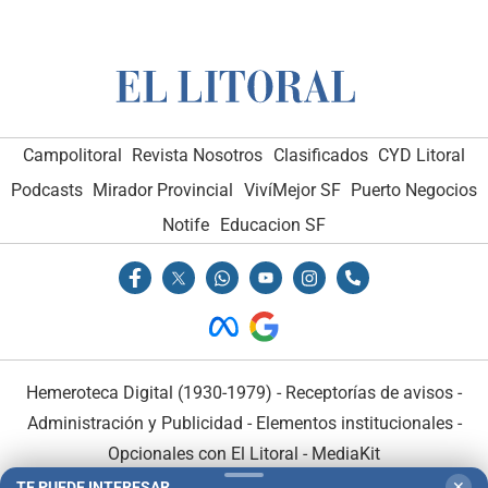
Campolitoral
Revista Nosotros
Clasificados
CYD Litoral
Podcasts
Mirador Provincial
VivíMejor SF
Puerto Negocios
Notife
Educacion SF
Hemeroteca Digital (1930-1979)
-
Receptorías de avisos
-
Administración y Publicidad
-
Elementos institucionales
-
Opcionales con El Litoral
-
MediaKit
TE PUEDE INTERESAR
✕