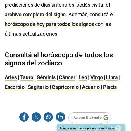
predicciones de días anteriores, podés visitar el
archivo completo del signo
. Además, consultá el
horóscopo de hoy para todos los signos
con las
últimas actualizaciones.
Consultá el horóscopo de todos los
signos del zodíaco
Aries
|
Tauro
|
Géminis
|
Cáncer
|
Leo
|
Virgo
|
Libra
|
Escorpio
|
Sagitario
|
Capricornio
|
Acuario
|
Piscis
+ Agregar El Litoral en
Agregar a tus medios preferidos en Google