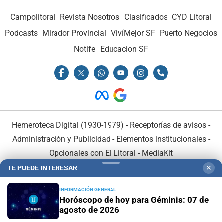
Campolitoral
Revista Nosotros
Clasificados
CYD Litoral
Podcasts
Mirador Provincial
VivíMejor SF
Puerto Negocios
Notife
Educacion SF
Hemeroteca Digital (1930-1979)
-
Receptorías de avisos
-
Administración y Publicidad
-
Elementos institucionales
-
Opcionales con El Litoral
-
MediaKit
TE PUEDE INTERESAR
✕
El Litoral es miembro de:
INFORMACIÓN GENERAL
Horóscopo de hoy para Géminis: 07 de
agosto de 2026