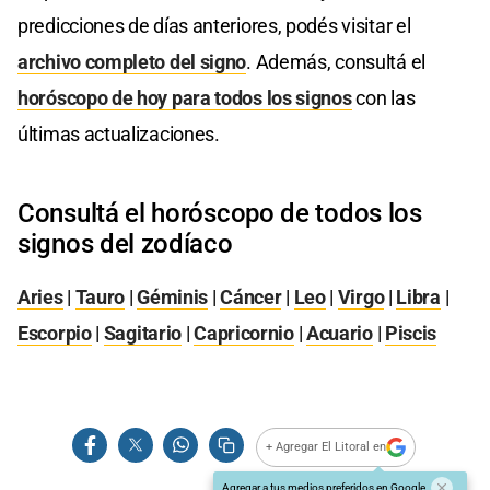
predicciones de días anteriores, podés visitar el
archivo completo del signo
. Además, consultá el
horóscopo de hoy para todos los signos
con las
últimas actualizaciones.
Consultá el horóscopo de todos los
signos del zodíaco
Aries
|
Tauro
|
Géminis
|
Cáncer
|
Leo
|
Virgo
|
Libra
|
Escorpio
|
Sagitario
|
Capricornio
|
Acuario
|
Piscis
+ Agregar El Litoral en
Agregar a tus medios preferidos en Google