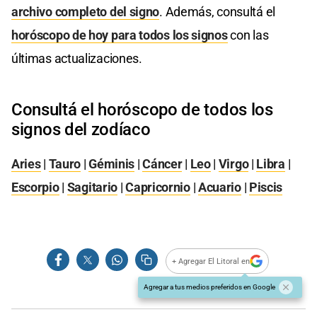
archivo completo del signo
. Además, consultá el
horóscopo de hoy para todos los signos
con las
últimas actualizaciones.
Consultá el horóscopo de todos los
signos del zodíaco
Aries
|
Tauro
|
Géminis
|
Cáncer
|
Leo
|
Virgo
|
Libra
|
Escorpio
|
Sagitario
|
Capricornio
|
Acuario
|
Piscis
+ Agregar El Litoral en
Agregar a tus medios preferidos en Google