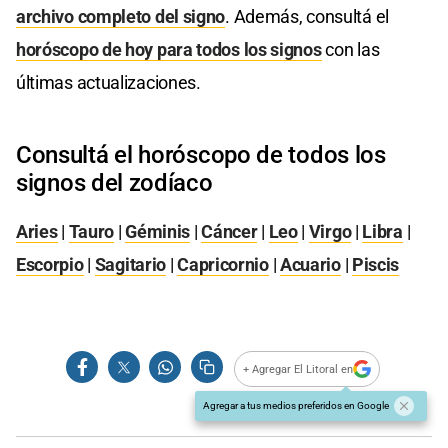
archivo completo del signo
. Además, consultá el
horóscopo de hoy para todos los signos
con las
últimas actualizaciones.
Consultá el horóscopo de todos los
signos del zodíaco
Aries
|
Tauro
|
Géminis
|
Cáncer
|
Leo
|
Virgo
|
Libra
|
Escorpio
|
Sagitario
|
Capricornio
|
Acuario
|
Piscis
+ Agregar El Litoral en
Agregar a tus medios preferidos en Google