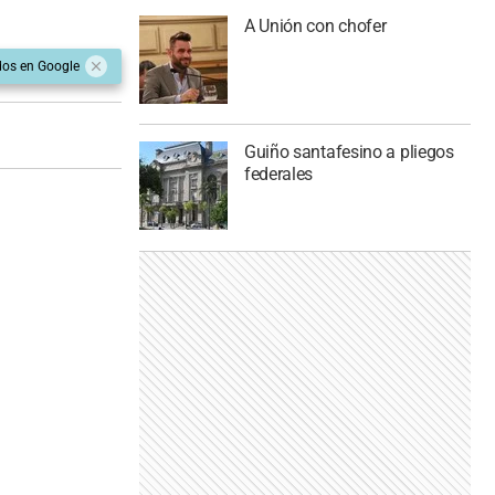
A Unión con chofer
dos en Google
Guiño santafesino a pliegos
federales