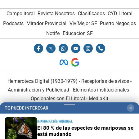
Campolitoral
Revista Nosotros
Clasificados
CYD Litoral
Podcasts
Mirador Provincial
VivíMejor SF
Puerto Negocios
Notife
Educacion SF
Hemeroteca Digital (1930-1979)
-
Receptorías de avisos
-
Administración y Publicidad
-
Elementos institucionales
-
Opcionales con El Litoral
-
MediaKit
TE PUEDE INTERESAR
✕
El Litoral es miembro de:
INFORMACIÓN GENERAL
El 80 % de las especies de mariposas se
está mudando