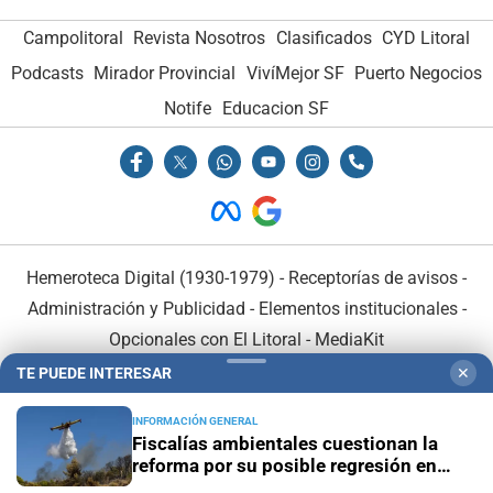
Campolitoral
Revista Nosotros
Clasificados
CYD Litoral
Podcasts
Mirador Provincial
VivíMejor SF
Puerto Negocios
Notife
Educacion SF
Hemeroteca Digital (1930-1979)
-
Receptorías de avisos
-
Administración y Publicidad
-
Elementos institucionales
-
Opcionales con El Litoral
-
MediaKit
TE PUEDE INTERESAR
✕
El Litoral es miembro de:
INFORMACIÓN GENERAL
Fiscalías ambientales cuestionan la
reforma por su posible regresión en
materia ambiental