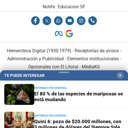
Notife
Educacion SF
Hemeroteca Digital (1930-1979)
-
Receptorías de avisos
-
Administración y Publicidad
-
Elementos institucionales
-
Opcionales con El Litoral
-
MediaKit
TE PUEDE INTERESAR
✕
El Litoral es miembro de:
INFORMACIÓN GENERAL
El 80 % de las especies de mariposas se
está mudando
INFORMACIÓN GENERAL
En Asociación con:
Quini 6: pozo de $20.000 millones, con
3 millones de dólares del Siempre Sale