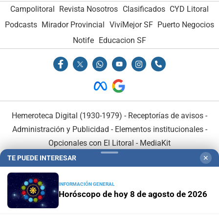
Campolitoral
Revista Nosotros
Clasificados
CYD Litoral
Podcasts
Mirador Provincial
VivíMejor SF
Puerto Negocios
Notife
Educacion SF
Hemeroteca Digital (1930-1979)
-
Receptorías de avisos
-
Administración y Publicidad
-
Elementos institucionales
-
Opcionales con El Litoral
-
MediaKit
TE PUEDE INTERESAR
✕
El Litoral es miembro de:
INFORMACIÓN GENERAL
Horóscopo de hoy 8 de agosto de 2026