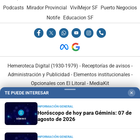
Podcasts
Mirador Provincial
VivíMejor SF
Puerto Negocios
Notife
Educacion SF
Hemeroteca Digital (1930-1979)
-
Receptorías de avisos
-
Administración y Publicidad
-
Elementos institucionales
-
Opcionales con El Litoral
-
MediaKit
TE PUEDE INTERESAR
✕
El Litoral es miembro de:
INFORMACIÓN GENERAL
Horóscopo de hoy para Géminis: 07 de
agosto de 2026
INFORMACIÓN GENERAL