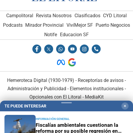
Campolitoral
Revista Nosotros
Clasificados
CYD Litoral
Podcasts
Mirador Provincial
VivíMejor SF
Puerto Negocios
Notife
Educacion SF
Hemeroteca Digital (1930-1979)
-
Receptorías de avisos
-
Administración y Publicidad
-
Elementos institucionales
-
Opcionales con El Litoral
-
MediaKit
TE PUEDE INTERESAR
✕
El Litoral es miembro de:
INFORMACIÓN GENERAL
Fiscalías ambientales cuestionan la
reforma por su posible regresión en