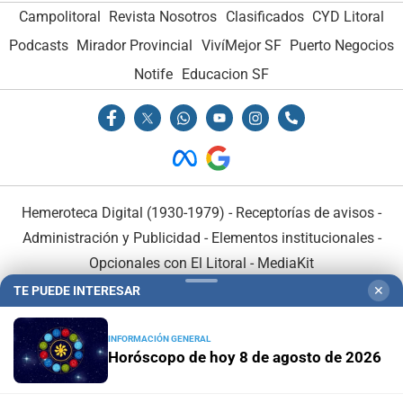
Campolitoral
Revista Nosotros
Clasificados
CYD Litoral
Podcasts
Mirador Provincial
VivíMejor SF
Puerto Negocios
Notife
Educacion SF
Hemeroteca Digital (1930-1979)
-
Receptorías de avisos
-
Administración y Publicidad
-
Elementos institucionales
-
Opcionales con El Litoral
-
MediaKit
TE PUEDE INTERESAR
✕
El Litoral es miembro de:
INFORMACIÓN GENERAL
Horóscopo de hoy 8 de agosto de 2026