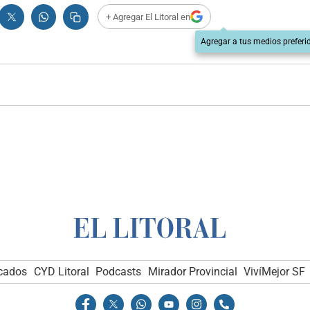
+ Agregar El Litoral en
Agregar a tus medios preferi
icados
CYD Litoral
Podcasts
Mirador Provincial
VivíMejor SF