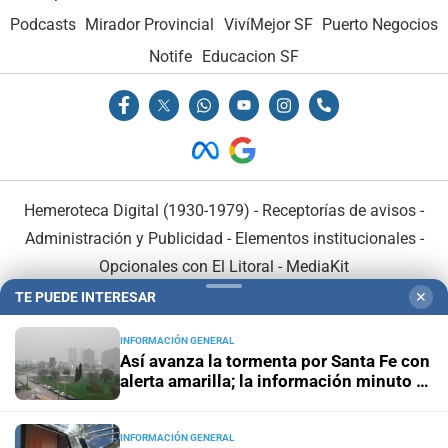
Podcasts
Mirador Provincial
VivíMejor SF
Puerto Negocios
Notife
Educacion SF
Hemeroteca Digital (1930-1979)
-
Receptorías de avisos
-
Administración y Publicidad
-
Elementos institucionales
-
Opcionales con El Litoral
-
MediaKit
TE PUEDE INTERESAR
✕
El Litoral es miembro de:
INFORMACIÓN GENERAL
Así avanza la tormenta por Santa Fe con
alerta amarilla; la información minuto a
minuto
INFORMACIÓN GENERAL