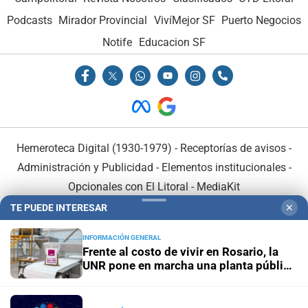
Podcasts
Mirador Provincial
VivíMejor SF
Puerto Negocios
Notife
Educacion SF
Hemeroteca Digital (1930-1979)
-
Receptorías de avisos
-
Administración y Publicidad
-
Elementos institucionales
-
Opcionales con El Litoral
-
MediaKit
TE PUEDE INTERESAR
✕
El Litoral es miembro de:
INFORMACIÓN GENERAL
Frente al costo de vivir en Rosario, la
UNR pone en marcha una planta pública
de alimentos