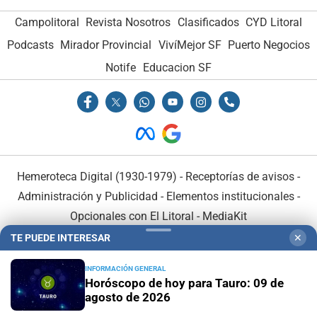
Campolitoral
Revista Nosotros
Clasificados
CYD Litoral
Podcasts
Mirador Provincial
VivíMejor SF
Puerto Negocios
Notife
Educacion SF
Hemeroteca Digital (1930-1979)
-
Receptorías de avisos
-
Administración y Publicidad
-
Elementos institucionales
-
Opcionales con El Litoral
-
MediaKit
TE PUEDE INTERESAR
✕
El Litoral es miembro de:
INFORMACIÓN GENERAL
Horóscopo de hoy para Tauro: 09 de
agosto de 2026