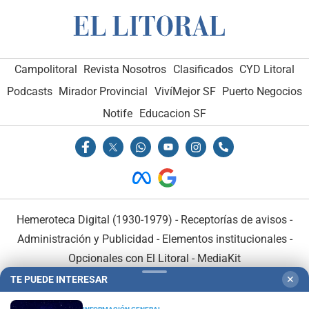
Campolitoral
Revista Nosotros
Clasificados
CYD Litoral
Podcasts
Mirador Provincial
VivíMejor SF
Puerto Negocios
Notife
Educacion SF
Hemeroteca Digital (1930-1979)
-
Receptorías de avisos
-
Administración y Publicidad
-
Elementos institucionales
-
Opcionales con El Litoral
-
MediaKit
TE PUEDE INTERESAR
✕
El Litoral es miembro de: