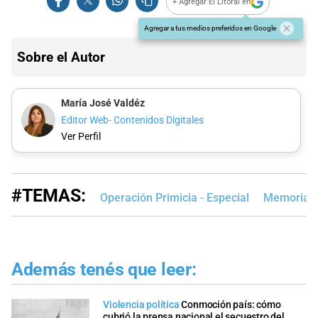
+ Agregar El Litoral en
Agregar a tus medios preferidos en Google
Sobre el Autor
María José Valdéz
Editor Web- Contenidos Digitales
Ver Perfil
#TEMAS:
Operación Primicia - Especial
Memorias 
Además tenés que leer:
Violencia política
Conmoción país: cómo
cubrió la prensa nacional el secuestro del