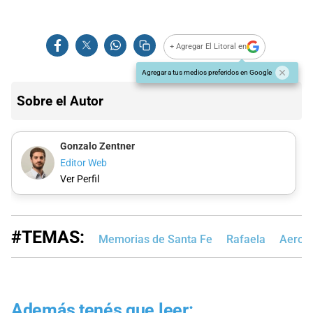
+ Agregar El Litoral en
Agregar a tus medios preferidos en Google
Sobre el Autor
Gonzalo Zentner
Editor Web
Ver Perfil
#TEMAS:
Memorias de Santa Fe
Rafaela
Aerolí
Además tenés que leer: