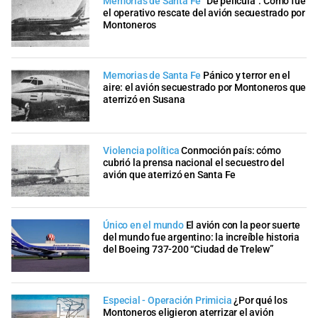
Memorias de Santa Fe
“De película”: Cómo fue
el operativo rescate del avión secuestrado por
Montoneros
Memorias de Santa Fe
Pánico y terror en el
aire: el avión secuestrado por Montoneros que
aterrizó en Susana
Violencia política
Conmoción país: cómo
cubrió la prensa nacional el secuestro del
avión que aterrizó en Santa Fe
Único en el mundo
El avión con la peor suerte
del mundo fue argentino: la increíble historia
del Boeing 737-200 “Ciudad de Trelew”
Especial - Operación Primicia
¿Por qué los
Montoneros eligieron aterrizar el avión