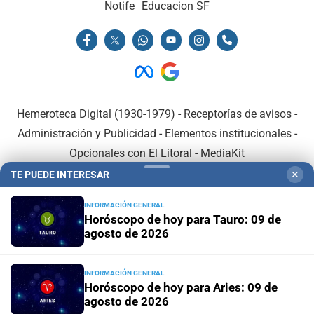
Notife
Educacion SF
Hemeroteca Digital (1930-1979)
-
Receptorías de avisos
-
Administración y Publicidad
-
Elementos institucionales
-
Opcionales con El Litoral
-
MediaKit
TE PUEDE INTERESAR
✕
El Litoral es miembro de:
INFORMACIÓN GENERAL
Horóscopo de hoy para Tauro: 09 de
agosto de 2026
INFORMACIÓN GENERAL
En Asociación con:
Horóscopo de hoy para Aries: 09 de
agosto de 2026