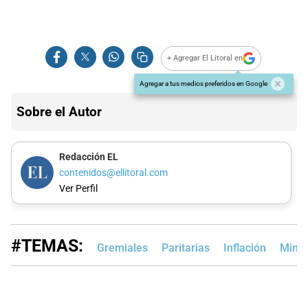
+ Agregar El Litoral en
Agregar a tus medios preferidos en Google
Sobre el Autor
Redacción EL
contenidos@ellitoral.com
Ver Perfil
#TEMAS:
Gremiales
Paritarias
Inflación
Minis