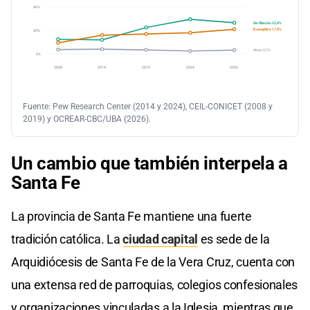
40%
Sin filiación 22,4%
Evangélica 17,4%
20%
Otras 2,7%
0%
2008
2014
2019
2024
2026
Fuente: Pew Research Center (2014 y 2024), CEIL-CONICET (2008 y
2019) y OCREAR-CBC/UBA (2026).
Un cambio que también interpela a
Santa Fe
La provincia de Santa Fe mantiene una fuerte
tradición católica. La
ciudad capital
es sede de la
Arquidiócesis de Santa Fe de la Vera Cruz, cuenta con
una extensa red de parroquias, colegios confesionales
y organizaciones vinculadas a la Iglesia, mientras que