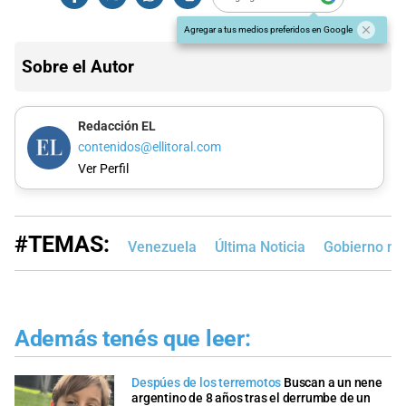
Agregar a tus medios preferidos en Google
Sobre el Autor
Redacción EL
contenidos@ellitoral.com
Ver Perfil
#TEMAS:
Venezuela
Última Noticia
Gobierno na
Además tenés que leer:
Despúes de los terremotos
Buscan a un nene
argentino de 8 años tras el derrumbe de un