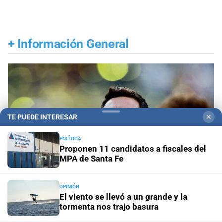
+
Información General
TE PUEDE INTERESAR
✕
POLÍTICA
Proponen 11 candidatos a fiscales del
MPA de Santa Fe
OPINIÓN
El viento se llevó a un grande y la
tormenta nos trajo basura
Despedida en Rosario
Lionel Messi llega a