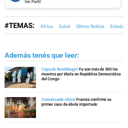
Ver Perfil
#TEMAS:
África
Salud
Última Noticia
Estados
Además tenés que leer:
Cepa de Bundibugyo
Ya son más de 300 los
muertos por ébola en República Democrática
del Congo
Comunicado oficial
Francia confirmó su
primer caso de ébola importado