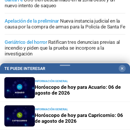
nuevo intento de saqueo
Apelación de la preliminar
Nueva instancia judicial en la
causa por la compra de armas para la Policía de Santa Fe
Geriátrico del horror
Ratifican tres denuncias previas al
incendio y piden que la prueba se incorpore a la
investigación
TE PUEDE INTERESAR
✕
En Clucellas
Accidente fatal en la Autovía 19: volcó un
camión frigorífico y murió uno de sus ocupantes
INFORMACIÓN GENERAL
Horóscopo de hoy para Acuario: 06 de
agosto de 2026
+
Información General
INFORMACIÓN GENERAL
Horóscopo de hoy para Capricornio: 06
de agosto de 2026