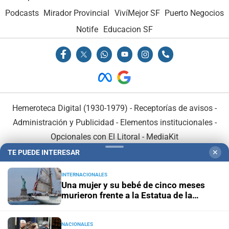
Podcasts
Mirador Provincial
VivíMejor SF
Puerto Negocios
Notife
Educacion SF
Hemeroteca Digital (1930-1979)
-
Receptorías de avisos
-
Administración y Publicidad
-
Elementos institucionales
-
Opcionales con El Litoral
-
MediaKit
TE PUEDE INTERESAR
✕
El Litoral es miembro de:
INTERNACIONALES
Una mujer y su bebé de cinco meses
murieron frente a la Estatua de la
Libertad
NACIONALES