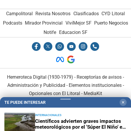
Campolitoral
Revista Nosotros
Clasificados
CYD Litoral
Podcasts
Mirador Provincial
VivíMejor SF
Puerto Negocios
Notife
Educacion SF
Hemeroteca Digital (1930-1979)
-
Receptorías de avisos
-
Administración y Publicidad
-
Elementos institucionales
-
Opcionales con El Litoral
-
MediaKit
TE PUEDE INTERESAR
✕
El Litoral es miembro de:
INTERNACIONALES
Científicos advierten graves impactos
meteorológicos por el 'Súper El Niño' en