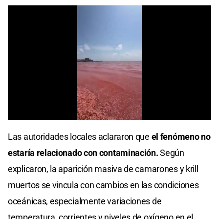
Cargando anuncio
0
seconds
Las autoridades locales aclararon que
el fenómeno no
of
0
estaría relacionado con contaminación.
Según
seconds
explicaron, la aparición masiva de camarones y krill
muertos se vincula con cambios en las condiciones
oceánicas, especialmente variaciones de
temperatura, corrientes y niveles de oxígeno en el