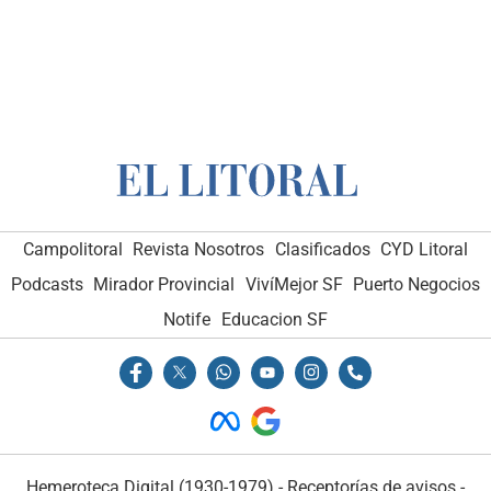
Campolitoral
Revista Nosotros
Clasificados
CYD Litoral
Podcasts
Mirador Provincial
VivíMejor SF
Puerto Negocios
Notife
Educacion SF
Hemeroteca Digital (1930-1979)
-
Receptorías de avisos
-