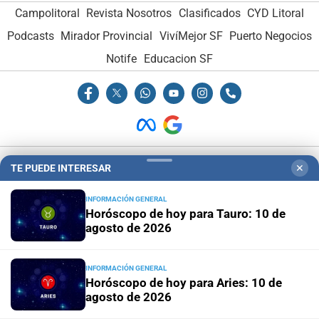
Campolitoral
Revista Nosotros
Clasificados
CYD Litoral
Podcasts
Mirador Provincial
VivíMejor SF
Puerto Negocios
Notife
Educacion SF
Hemeroteca Digital (1930-1979)
-
Receptorías de avisos
-
TE PUEDE INTERESAR
✕
Administración y Publicidad
-
Elementos institucionales
-
INFORMACIÓN GENERAL
Opcionales con El Litoral
-
MediaKit
Horóscopo de hoy para Tauro: 10 de
agosto de 2026
El Litoral es miembro de:
INFORMACIÓN GENERAL
Horóscopo de hoy para Aries: 10 de
agosto de 2026