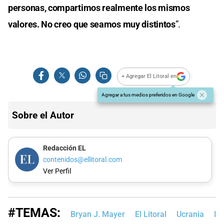
personas, compartimos realmente los mismos
valores. No creo que seamos muy distintos
”.
+ Agregar El Litoral en
Agregar a tus medios preferidos en Google
Sobre el Autor
Redacción EL
contenidos@ellitoral.com
Ver Perfil
#TEMAS:
Bryan J. Mayer
El Litoral
Ucrania
Is