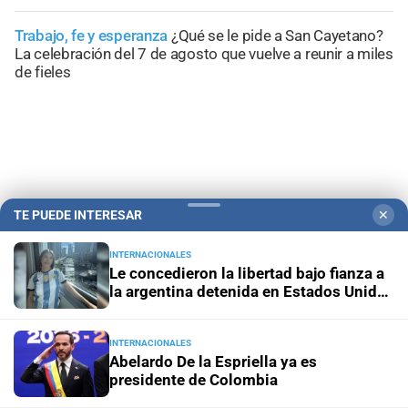
Trabajo, fe y esperanza
¿Qué se le pide a San Cayetano?
La celebración del 7 de agosto que vuelve a reunir a miles
de fieles
TE PUEDE INTERESAR
✕
INTERNACIONALES
Le concedieron la libertad bajo fianza a
la argentina detenida en Estados Unidos
por el ICE
Campolitoral
Revista Nosotros
Clasificados
CYD Litoral
INTERNACIONALES
Abelardo De la Espriella ya es
Podcasts
Mirador Provincial
VivíMejor SF
Puerto Negocios
presidente de Colombia
Notife
Educacion SF