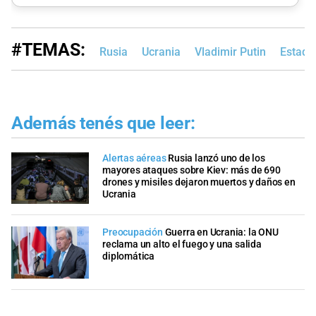
#TEMAS:
Rusia
Ucrania
Vladimir Putin
Estado
Además tenés que leer:
Alertas aéreas
Rusia lanzó uno de los
mayores ataques sobre Kiev: más de 690
drones y misiles dejaron muertos y daños en
Ucrania
Preocupación
Guerra en Ucrania: la ONU
reclama un alto el fuego y una salida
diplomática