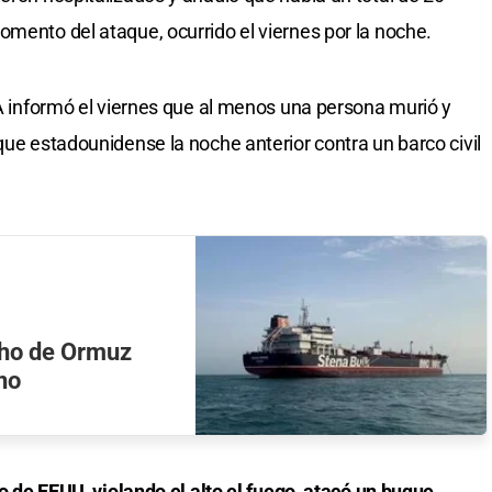
omento del ataque, ocurrido el viernes por la noche.
 informó el viernes que al menos una persona murió y
que estadounidense la noche anterior contra un barco civil
echo de Ormuz
ino
do de
EEUU
, violando el alto el fuego, atacó un buque