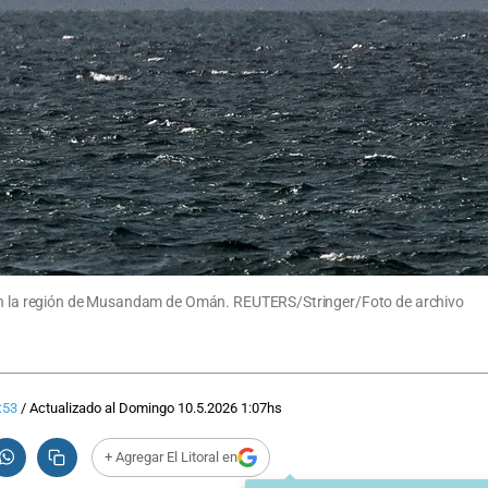
 con la región de Musandam de Omán. REUTERS/Stringer/Foto de archivo
:53
/
Actualizado al
Domingo 10.5.2026
1:07
hs
+ Agregar El Litoral en