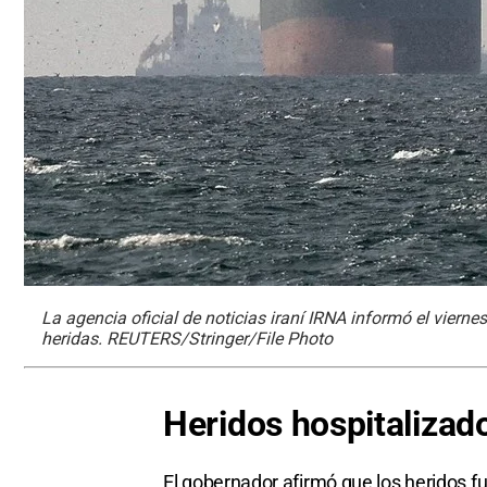
La agencia oficial de noticias iraní IRNA informó el viern
heridas. REUTERS/Stringer/File Photo
Heridos hospitalizad
El gobernador afirmó que los heridos fu