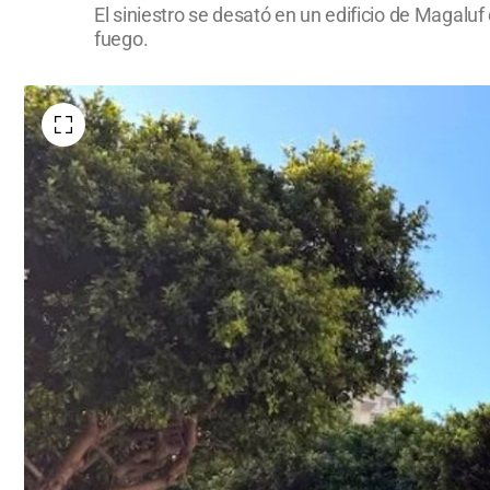
El siniestro se desató en un edificio de Magaluf
fuego.