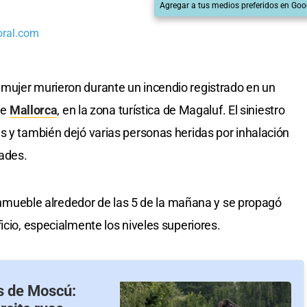
Agregar a tus medios preferidos en Goo
oral.com
mujer murieron durante un incendio registrado en un
de
Mallorca
, en la zona turística de Magaluf. El siniestro
s y también dejó varias personas heridas por inhalación
ades.
l inmueble alrededor de las 5 de la mañana y se propagó
icio, especialmente los niveles superiores.
as de Moscú: