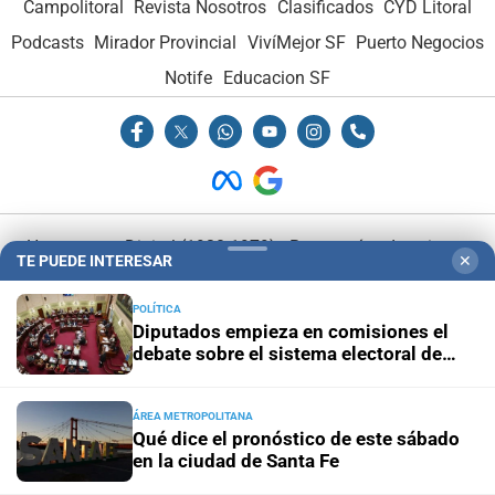
Campolitoral
Revista Nosotros
Clasificados
CYD Litoral
Podcasts
Mirador Provincial
VivíMejor SF
Puerto Negocios
Notife
Educacion SF
Hemeroteca Digital (1930-1979)
-
Receptorías de avisos
-
TE PUEDE INTERESAR
✕
Administración y Publicidad
-
Elementos institucionales
-
Opcionales con El Litoral
-
MediaKit
POLÍTICA
Diputados empieza en comisiones el
debate sobre el sistema electoral de
El Litoral es miembro de:
Santa Fe
ÁREA METROPOLITANA
Qué dice el pronóstico de este sábado
en la ciudad de Santa Fe