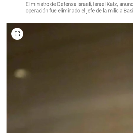
El ministro de Defensa israelí, Israel Katz, an
operación fue eliminado el jefe de la milicia Ba