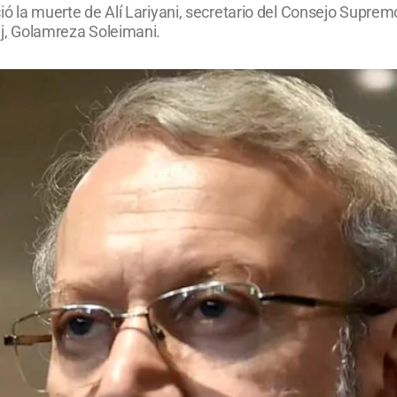
unció la muerte de Alí Lariyani, secretario del Consejo Supr
sij, Golamreza Soleimani.