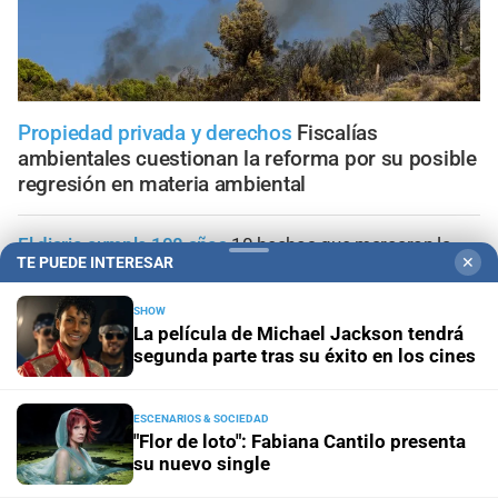
Propiedad privada y derechos
Fiscalías
ambientales cuestionan la reforma por su posible
regresión en materia ambiental
El diario cumple 108 años
10 hechos que marcaron la
TE PUEDE INTERESAR
✕
historia de Santa Fe, vistos desde la óptica de El Litoral
SHOW
Trabajo, fe y esperanza
¿Qué se le pide a San Cayetano?
La película de Michael Jackson tendrá
La celebración del 7 de agosto que vuelve a reunir a miles
segunda parte tras su éxito en los cines
de fieles
ESCENARIOS & SOCIEDAD
Panorama astrológico
Horóscopo de hoy 7 de agosto de
"Flor de loto": Fabiana Cantilo presenta
2026
su nuevo single