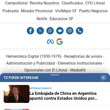
Campolitoral
Revista Nosotros
Clasificados
CYD Litoral
Podcasts
Mirador Provincial
VivíMejor SF
Puerto Negocios
Notife
Educacion SF
Hemeroteca Digital (1930-1979)
-
Receptorías de avisos
-
Administración y Publicidad
-
Elementos institucionales
-
Opcionales con El Litoral
-
MediaKit
TE PUEDE INTERESAR
✕
El Litoral es miembro de:
INTERNACIONALES
La Embajada de China en Argentina
apuntó contra Estados Unidos por
“obstrucción”