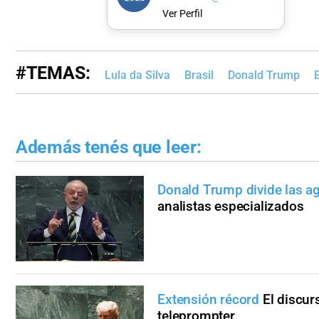
Ver Perfil
#TEMAS:
Lula da Silva
Brasil
Donald Trump
Además tenés que leer:
Donald Trump divide las a
analistas especializados
Extensión récord
El discur
teleprompter