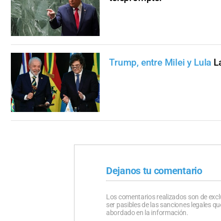
Trump, entre Milei y Lula
L
Dejanos tu comentario
Los comentarios realizados son de excl
ser pasibles de las sanciones legales 
abordado en la información.