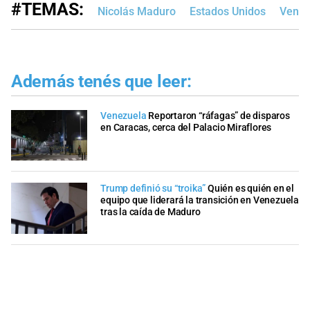
#TEMAS:
Nicolás Maduro
Estados Unidos
Venez
Además tenés que leer:
Venezuela
Reportaron “ráfagas” de disparos
en Caracas, cerca del Palacio Miraflores
Trump definió su “troika”
Quién es quién en el
equipo que liderará la transición en Venezuela
tras la caída de Maduro