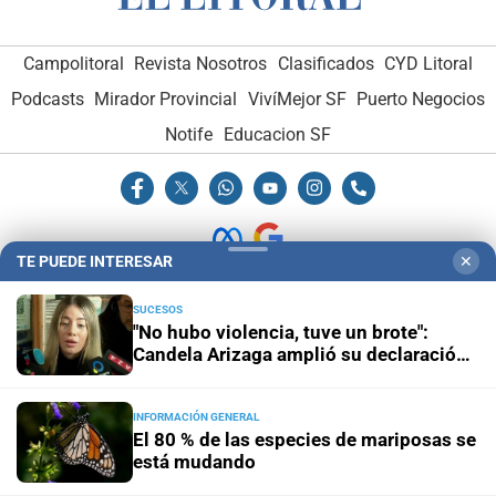
Campolitoral
Revista Nosotros
Clasificados
CYD Litoral
Podcasts
Mirador Provincial
VivíMejor SF
Puerto Negocios
Notife
Educacion SF
TE PUEDE INTERESAR
✕
Hemeroteca Digital (1930-1979)
-
Receptorías de avisos
-
SUCESOS
"No hubo violencia, tuve un brote":
Administración y Publicidad
-
Elementos institucionales
-
Candela Arizaga amplió su declaración
Opcionales con El Litoral
-
MediaKit
y desligó a Facundo Moyano
INFORMACIÓN GENERAL
El Litoral es miembro de:
El 80 % de las especies de mariposas se
está mudando