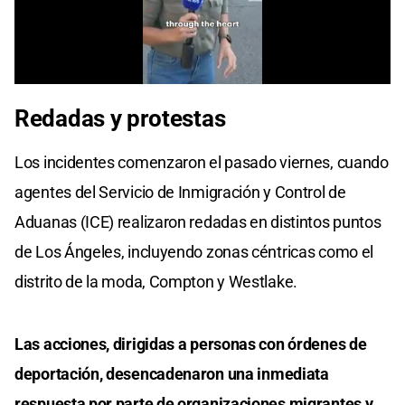
0
seconds
Redadas y protestas
of
0
seconds
Los incidentes comenzaron el pasado viernes, cuando
agentes del Servicio de Inmigración y Control de
Aduanas (ICE) realizaron redadas en distintos puntos
de Los Ángeles, incluyendo zonas céntricas como el
distrito de la moda, Compton y Westlake.
Las acciones, dirigidas a personas con órdenes de
deportación, desencadenaron una inmediata
respuesta por parte de organizaciones migrantes y