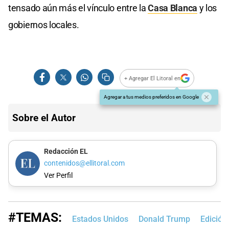
tensado aún más el vínculo entre la
Casa Blanca
y los
gobiernos locales.
+ Agregar El Litoral en
Agregar a tus medios preferidos en Google
Sobre el Autor
Redacción EL
contenidos@ellitoral.com
Ver Perfil
#TEMAS:
Estados Unidos
Donald Trump
Edición