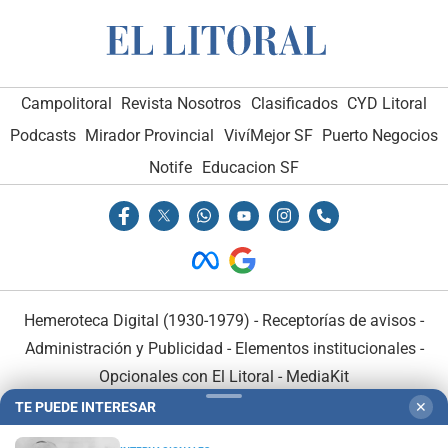
Campolitoral
Revista Nosotros
Clasificados
CYD Litoral
Podcasts
Mirador Provincial
VivíMejor SF
Puerto Negocios
Notife
Educacion SF
Hemeroteca Digital (1930-1979)
-
Receptorías de avisos
-
Administración y Publicidad
-
Elementos institucionales
-
Opcionales con El Litoral
-
MediaKit
TE PUEDE INTERESAR
✕
El Litoral es miembro de: