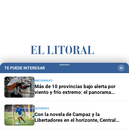
Campolitoral
Revista Nosotros
Clasificados
CYD Litoral
TE PUEDE INTERESAR
✕
Podcasts
Mirador Provincial
VivíMejor SF
Puerto Negocios
NACIONALES
Más de 10 provincias bajo alerta por
Notife
Educacion SF
viento y frío extremo: el panorama
climático
DEPORTES
Con la novela de Campaz y la
Libertadores en el horizonte, Central
sigue su camino