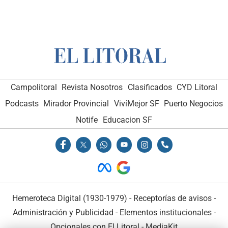
Campolitoral
Revista Nosotros
Clasificados
CYD Litoral
Podcasts
Mirador Provincial
VivíMejor SF
Puerto Negocios
Notife
Educacion SF
Hemeroteca Digital (1930-1979)
-
Receptorías de avisos
-
Administración y Publicidad
-
Elementos institucionales
-
Opcionales con El Litoral
-
MediaKit